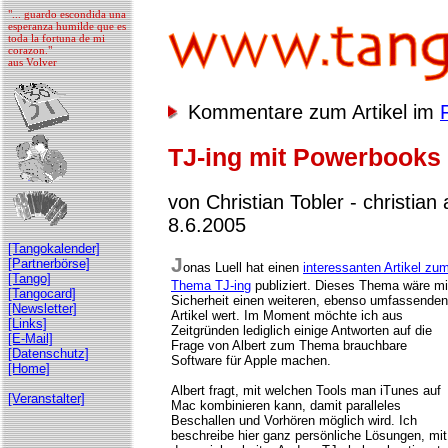
"... guardo escondida una
esperanza humilde que es
toda la fortuna de mi
corazon."
aus Volver
Kommentare zum Artikel im
TJ-ing mit Powerbooks
von Christian Tobler - christian 
8.6.2005
[Tangokalender]
J
[Partnerbörse]
onas Luell hat einen
interessanten Artikel zu
[Tango]
Thema TJ-ing
publiziert. Dieses Thema wäre mi
[Tangocard]
Sicherheit einen weiteren, ebenso umfassenden
[Newsletter]
Artikel wert. Im Moment möchte ich aus
[Links]
Zeitgründen lediglich einige Antworten auf die
[E-Mail]
Frage von Albert zum Thema brauchbare
[Datenschutz]
Software für Apple machen.
[Home]
Albert fragt, mit welchen Tools man iTunes auf
[Veranstalter]
Mac kombinieren kann, damit paralleles
Beschallen und Vorhören möglich wird. Ich
beschreibe hier ganz persönliche Lösungen, mit