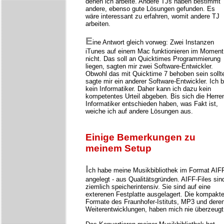
denen ich arbeite. Andere TJs haben bestimmt
andere, ebenso gute Lösungen gefunden. Es
wäre interessant zu erfahren, womit andere TJ
arbeiten.
E
ine Antwort gleich vorweg: Zwei Instanzen
iTunes auf einem Mac funktionieren im Moment
nicht. Das soll an Quicktimes Programmierung
liegen, sagten mir zwei Software-Entwickler.
Obwohl das mit Quicktime 7 behoben sein sollt
sagte mir ein anderer Software-Entwickler. Ich b
kein Informatiker. Daher kann ich dazu kein
kompetentes Urteil abgeben. Bis sich die Herre
Informatiker entschieden haben, was Fakt ist,
weiche ich auf andere Lösungen aus.
Einige Bemerkungen zu
meinem Setup
I
ch habe meine Musikbibliothek im Format AIF
angelegt - aus Qualitätsgründen. AIFF-Files sin
ziemlich speicherintensiv. Sie sind auf eine
exterenen Festplatte ausgelagert. Die kompakt
Formate des Fraunhofer-Istituts, MP3 und dere
Weiterentwicklungen, haben mich nie überzeugt