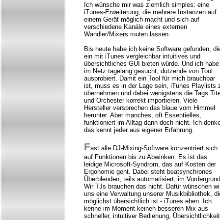
Ich wünsche mir was ziemlich simples: eine
iTunes-Erweiterung, die mehrere Instanzen auf
einem Gerät möglich macht und sich auf
verschiedene Kanäle eines externen
Wandler/Mixers routen lassen.
Bis heute habe ich keine Software gefunden, di
ein mit iTunes vergleichbar intuitives und
übersichtliches GUI bieten würde. Und ich habe
im Netz tagelang gesucht, dutzende von Tool
ausprobiert. Damit ein Tool für mich brauchbar
ist, muss es in der Lage sein, iTunes Playlists 
übernehmen und dabei wenigstens die Tags Tite
und Orchester korrekt importieren. Viele
Hersteller versprechen das blaue vom Himmel
herunter. Aber manches, oft Essentielles,
funktioniert im Alltag dann doch nicht. Ich denk
das kennt jeder aus eigener Erfahrung.
F
ast alle DJ-Mixing-Software konzentriert sich
auf Funktionen bis zu Abwinken. Es ist das
leidige Microsoft-Syndrom, das auf Kosten der
Ergonomie geht. Dabei steht beatsynchrones
Überblenden, teils automatisiert, im Vordergrund
Wir TJs brauchen das nicht. Dafür wünschen wi
uns eine Verwaltung unserer Musikbibliothek, di
möglichst übersichtlich ist - iTunes eben. Ich
kenne im Moment keinen besseren Mix aus
schneller, intuitiver Bedienung, Übersichtlichkeit