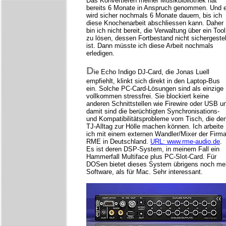
Das Konvertieren meiner Musikbibliothek hat
bereits 6 Monate in Anspruch genommen. Und 
wird sicher nochmals 6 Monate dauern, bis ich
diese Knochenarbeit abschliessen kann. Daher
bin ich nicht bereit, die Verwaltung über ein Tool
zu lösen, dessen Fortbestand nicht sichergestel
ist. Dann müsste ich diese Arbeit nochmals
erledigen.
D
ie Echo Indigo DJ-Card, die Jonas Luell
empfiehlt, klinkt sich direkt in den Laptop-Bus
ein. Solche PC-Card-Lösungen sind als einzige
vollkommen stressfrei. Sie blockiert keine
anderen Schnittstellen wie Firewire oder USB u
damit sind die berüchtigten Synchronisations-
und Kompatibilitätsprobleme vom Tisch, die de
TJ-Alltag zur Hölle machen können. Ich arbeite
ich mit einem externen Wandler/Mixer der Firm
RME in Deutschland.
URL: www.rme-audio.de
.
Es ist deren DSP-System, in meinem Fall ein
Hammerfall Multiface plus PC-Slot-Card. Für
DOSen bietet dieses System übrigens noch me
Software, als für Mac. Sehr interessant.