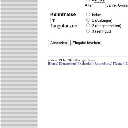
weiblich
Alter
Jahre, Grös
Kenntnisse
keine
im
1 (Anfänger)
Tangotanzen:
2 (fortgeschritten)
3 (sehr gut)
update: 19 Jul 2007 © tangoinfo.ch
[Home]
[Datenschutz]
[Kalender]
[Partnerbörse]
[Tango]
[E