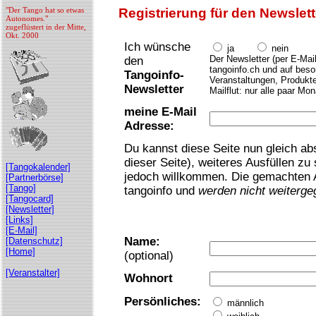
"Der Tango hat so etwas
Registrierung für den Newslett
Autonomes."
zugeflüstert in der Mitte,
Okt. 2000
Ich wünsche
ja
nein
Der Newsletter (per E-Mail
den
tangoinfo.ch und auf bes
Tangoinfo-
Veranstaltungen, Produkte
Newsletter
Mailflut: nur alle paar Mon
meine E-Mail
Adresse:
Du kannst diese Seite nun gleich a
dieser Seite), weiteres Ausfüllen zu
[Tangokalender]
jedoch willkommen. Die gemachten A
[Partnerbörse]
[Tango]
tangoinfo und
werden nicht weiterg
[Tangocard]
[Newsletter]
[Links]
[E-Mail]
Name:
[Datenschutz]
[Home]
(optional)
[Veranstalter]
Wohnort
Persönliches:
männlich